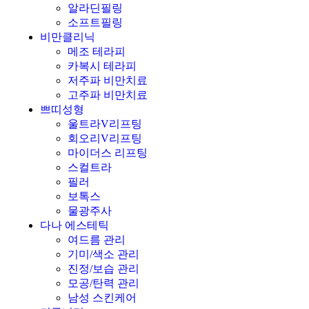
알라딘필링
소프트필링
비만클리닉
메조 테라피
카복시 테라피
저주파 비만치료
고주파 비만치료
쁘띠성형
울트라V리프팅
회오리V리프팅
마이더스 리프팅
스컬트라
필러
보톡스
물광주사
다나 에스테틱
여드름 관리
기미/색소 관리
진정/보습 관리
모공/탄력 관리
남성 스킨케어